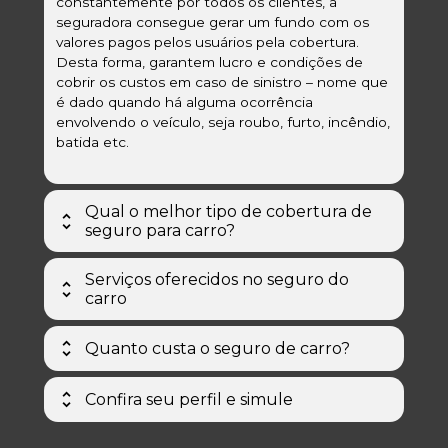
constantemente por todos os clientes, a 
seguradora consegue gerar um fundo com os 
valores pagos pelos usuários pela cobertura. 
Desta forma, garantem lucro e condições de 
cobrir os custos em caso de sinistro – nome que 
é dado quando há alguma ocorrência 
envolvendo o veículo, seja roubo, furto, incêndio, 
batida etc.
Qual o melhor tipo de cobertura de 
seguro para carro?
Varia muito de acordo com as necessidades e 
Serviços oferecidos no seguro do 
tipo de uso do carro. As duas coberturas 
carro
principais são a parcial ou a total. A primeira 
geralmente contempla apenas roubo, furto e 
Para se diferenciar e atrair novos clientes, as 
incêndio, e costuma ter custos menores.
Quanto custa o seguro de carro?
seguradoras passaram a oferecer diferentes 
benefícios no seguro automotivo. Além de 
O preço do seguro de carro é influenciado por 
O ideal, contudo, é a cobertura total (ou 
socorro mecânico 24 horas e reboque de 
Confira seu perfil e simule
vários fatores. Gênero, idade, endereço, rotina e 
integral), que cobre também acidentes de 
emergência, muitas apólices incluem outros 
até estado civil do contratante podem fazer a 
trânsito. Inclusive, é possível fazer apólices que 
serviços, desde desconto em estacionamento e 
Por esta razão, a dica é sempre contactar o seu 
apólice ficar mais cara ou mais barata. Assim 
incluam indenização a terceiros (em caso de 